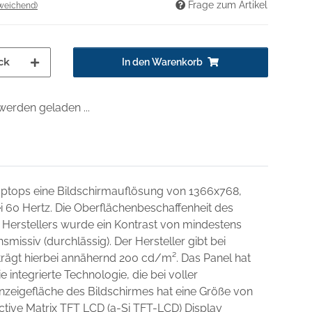
Frage zum Artikel
weichend)
ck
In den Warenkorb
erden geladen ...
Laptops eine Bildschirmauflösung von 1366x768,
ei 60 Hertz. Die Oberflächenbeschaffenheit des
 Herstellers wurde ein Kontrast von mindestens
missiv (durchlässig). Der Hersteller gibt bei
beträgt hierbei annähernd 200 cd/m². Das Panel hat
e integrierte Technologie, die bei voller
nzeigefläche des Bildschirmes hat eine Größe von
ctive Matrix TFT LCD (a-Si TFT-LCD) Display