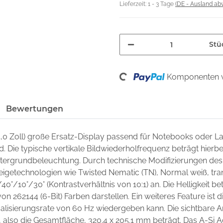
Lieferzeit:
1 - 3 Tage
(DE - Ausland ab
Stü
Loading...
Komponenten w
Bewertungen
4,0 Zoll) große Ersatz-Display passend für Notebooks oder 
nd. Die typische vertikale Bildwiederholfrequenz beträgt hierb
intergrundbeleuchtung. Durch technische Modifizierungen des
zeigetechnologien wie Twisted Nematic (TN), Normal weiß, trans
/40°/10°/30° (Kontrastverhältnis von 10:1) an. Die Helligkeit 
on 262144 (6-Bit) Farben darstellen. Ein weiteres Feature ist di
lisierungsrate von 60 Hz wiedergeben kann. Die sichtbare A
 also die Gesamtfläche, 320.4 x 205.1 mm beträgt. Das A-Si A