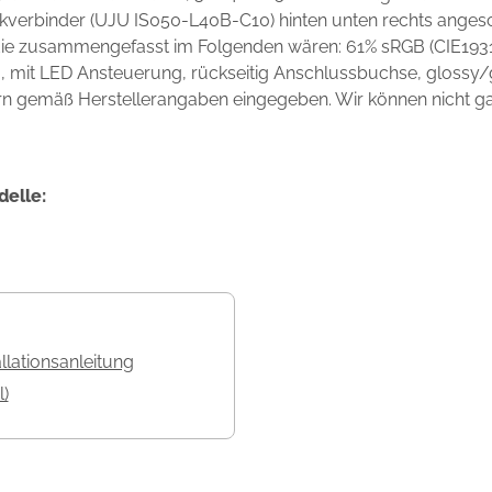
kverbinder (UJU IS050-L40B-C10) hinten unten rechts angesc
 die zusammengefasst im Folgenden wären: 61% sRGB (CIE1931
mit LED Ansteuerung, rückseitig Anschlussbuchse, glossy/gl
rn gemäß Herstellerangaben eingegeben. Wir können nicht gara
delle:
allationsanleitung
l)