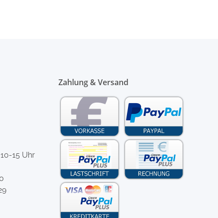
Zahlung & Versand
 10-15 Uhr
-0
29