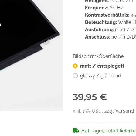
Helligkeit:
200 cd/m²
Frequenz:
60 Hz
Kontrastverhältnis:
35
Beleuchtung:
White 
Ausführung:
matt / en
Anschluss:
40 Pin LV
Bildschirm-Oberfläche
matt / entspiegelt
glossy / glänzend
39,95 €
inkl. 19% USt. , zzgl.
Versand
Auf Lager, sofort lieferb