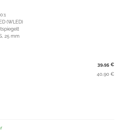
0:1
LED (WLED)
tspiegelt
DS, 25 mm
39,95 €
40,90 €
ar