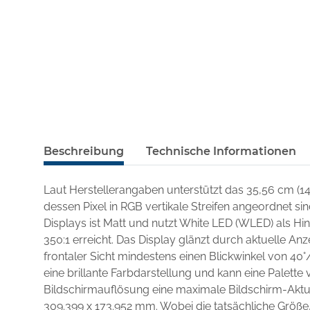
Beschreibung
Technische Informationen
Laut Herstellerangaben unterstützt das 35,56 cm (1
dessen Pixel in RGB vertikale Streifen angeordnet si
Displays ist Matt und nutzt White LED (WLED) als H
350:1 erreicht. Das Display glänzt durch aktuelle An
frontaler Sicht mindestens einen Blickwinkel von 40°
eine brillante Farbdarstellung und kann eine Palette v
Bildschirmauflösung eine maximale Bildschirm-Aktua
309.399 x 173.952 mm. Wobei die tatsächliche Größe,