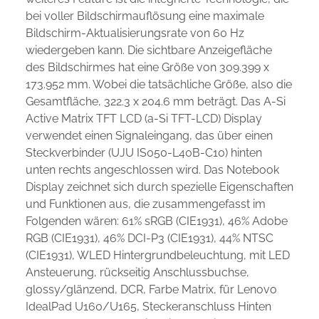
bei voller Bildschirmauflösung eine maximale
Bildschirm-Aktualisierungsrate von 60 Hz
wiedergeben kann. Die sichtbare Anzeigefläche
des Bildschirmes hat eine Größe von 309.399 x
173.952 mm. Wobei die tatsächliche Größe, also die
Gesamtfläche, 322.3 x 204.6 mm beträgt. Das A-Si
Active Matrix TFT LCD (a-Si TFT-LCD) Display
verwendet einen Signaleingang, das über einen
Steckverbinder (UJU IS050-L40B-C10) hinten
unten rechts angeschlossen wird. Das Notebook
Display zeichnet sich durch spezielle Eigenschaften
und Funktionen aus, die zusammengefasst im
Folgenden wären: 61% sRGB (CIE1931), 46% Adobe
RGB (CIE1931), 46% DCI-P3 (CIE1931), 44% NTSC
(CIE1931), WLED Hintergrundbeleuchtung, mit LED
Ansteuerung, rückseitig Anschlussbuchse,
glossy/glänzend, DCR, Farbe Matrix, für Lenovo
IdealPad U160/U165, Steckeranschluss Hinten