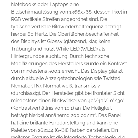
Notebooks oder Laptops eine
Bildschirmauflösung von 1366x768, dessen Pixel in
RGB vertikale Streifen angeordnet sind. Die
typische vertikale Bildwiederholfrequenz beträgt
hierbei 60 Hertz. Die Oberflächenbeschaffenheit
des Displays ist Glossy (glänzend, klar, keine
Trübung) und nutzt White LED (WLED) als
Hintergrundbeleuchtung. Durch technische
Modifizierungen des Herstellers wurde ein Kontrast
von mindestens 500:1 erreicht. Das Display glänzt
durch aktuelle Anzeigetechnologien wie Twisted
Nematic (TN), Normal weiß, transmissiv
(durchlässig). Der Hersteller gibt bei frontaler Sicht
mindestens einen Blickwinkel von 40°/40°/10°/30°
(Kontrastverhältnis von 10:1) an. Die Helligkeit
beträgt hierbei annähernd 200 cd/m². Das Panel
hat eine brillante Farbdarstellung und kann eine
Palette von 262144 (6-Bit) Farben darstellen. Ein
weiteres Feature ist die integrierte Technologie, die