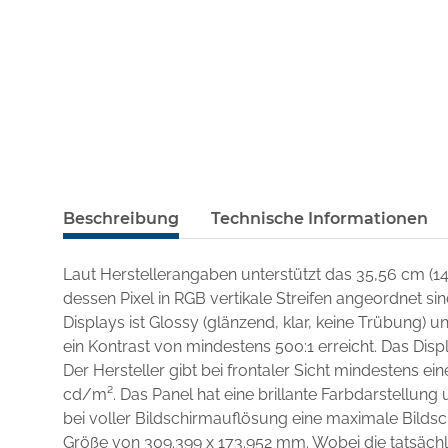
Beschreibung
Technische Informationen
Laut Herstellerangaben unterstützt das 35,56 cm (1
dessen Pixel in RGB vertikale Streifen angeordnet si
Displays ist Glossy (glänzend, klar, keine Trübung)
ein Kontrast von mindestens 500:1 erreicht. Das Disp
Der Hersteller gibt bei frontaler Sicht mindestens ei
cd/m². Das Panel hat eine brillante Farbdarstellung u
bei voller Bildschirmauflösung eine maximale Bilds
Größe von 309.399 x 173.952 mm. Wobei die tatsächli