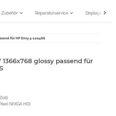
Zubehör
Reparaturservice
Displays auf An
assend für HP Envy 4-1204SS
" 1366x768 glossy passend für
S
Zoll)
Pixel (WXGA HD)