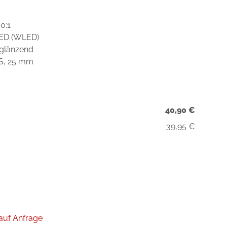
0:1
LED (WLED)
 glänzend
DS, 25 mm
40,90 €
39,95 €
 auf Anfrage