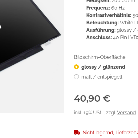
Helligkeit:
200 cd/m²
Frequenz:
60 Hz
Kontrastverhältnis:
50
Beleuchtung:
White 
Ausführung:
glossy /
Anschluss:
40 Pin LV
Bildschirm-Oberfläche
glossy / glänzend
matt / entspiegelt
40,90 €
inkl. 19% USt. , zzgl.
Versand
Nicht lagernd, Lieferzeit