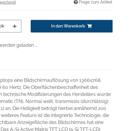
Frage zum Artikel
weichend)
ck
In den Warenkorb
erden geladen ...
Laptops eine Bildschirmauflösung von 1366x768,
ei 60 Hertz. Die Oberflächenbeschaffenheit des
ch technische Modifizierungen des Herstellers wurde
matic (TN), Normal weiß, transmissiv (durchlässig).
1) an. Die Helligkeit beträgt hierbei annähernd 200
weiteres Feature ist die integrierte Technologie, die
chtbare Anzeigefläche des Bildschirmes hat eine
 Das A-Si Active Matrix TFT LCD (a-Si TFT-LCD)