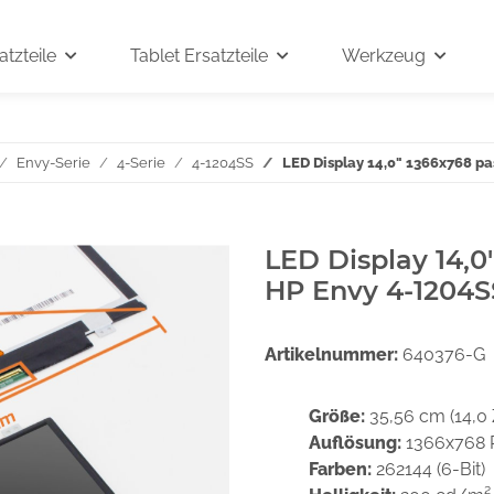
tzteile
Tablet Ersatzteile
Werkzeug
Envy-Serie
4-Serie
4-1204SS
LED Display 14,0" 1366x768 p
LED Display 14,0
HP Envy 4-1204S
Artikelnummer:
640376-G
Größe:
35,56 cm (14,0 
Auflösung:
1366x768 
Farben:
262144 (6-Bit)