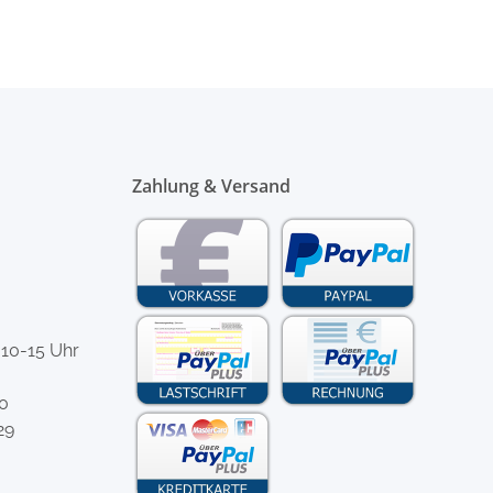
Zahlung & Versand
 10-15 Uhr
-0
29