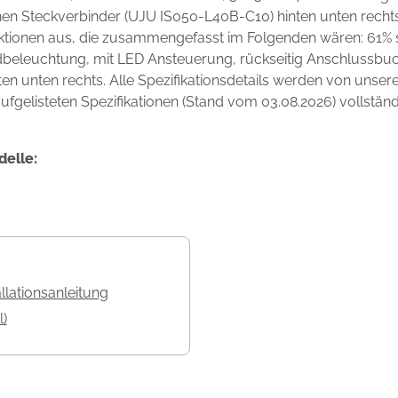
inen Steckverbinder (UJU IS050-L40B-C10) hinten unten rech
unktionen aus, die zusammengefasst im Folgenden wären: 61%
beleuchtung, mit LED Ansteuerung, rückseitig Anschlussbuch
n unten rechts. Alle Spezifikationsdetails werden von unser
ufgelisteten Spezifikationen (Stand vom 03.08.2026) vollständ
delle:
allationsanleitung
l)