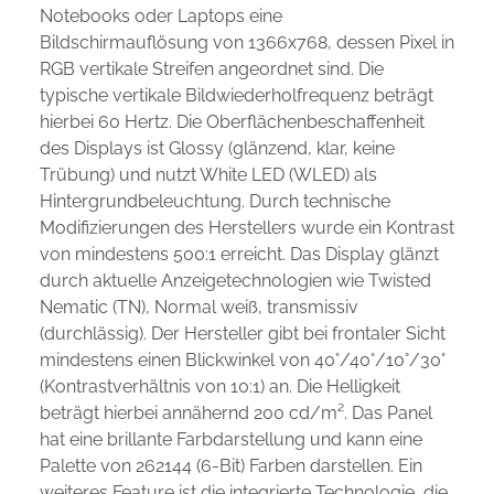
Notebooks oder Laptops eine
Bildschirmauflösung von 1366x768, dessen Pixel in
RGB vertikale Streifen angeordnet sind. Die
typische vertikale Bildwiederholfrequenz beträgt
hierbei 60 Hertz. Die Oberflächenbeschaffenheit
des Displays ist Glossy (glänzend, klar, keine
Trübung) und nutzt White LED (WLED) als
Hintergrundbeleuchtung. Durch technische
Modifizierungen des Herstellers wurde ein Kontrast
von mindestens 500:1 erreicht. Das Display glänzt
durch aktuelle Anzeigetechnologien wie Twisted
Nematic (TN), Normal weiß, transmissiv
(durchlässig). Der Hersteller gibt bei frontaler Sicht
mindestens einen Blickwinkel von 40°/40°/10°/30°
(Kontrastverhältnis von 10:1) an. Die Helligkeit
beträgt hierbei annähernd 200 cd/m². Das Panel
hat eine brillante Farbdarstellung und kann eine
Palette von 262144 (6-Bit) Farben darstellen. Ein
weiteres Feature ist die integrierte Technologie, die