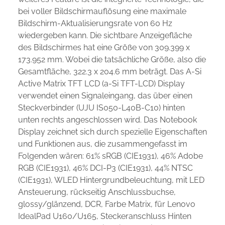
bei voller Bildschirmauflösung eine maximale
Bildschirm-Aktualisierungsrate von 60 Hz
wiedergeben kann. Die sichtbare Anzeigefläche
des Bildschirmes hat eine Größe von 309.399 x
173.952 mm. Wobei die tatsächliche Größe, also die
Gesamtfläche, 322.3 x 204.6 mm beträgt. Das A-Si
Active Matrix TFT LCD (a-Si TFT-LCD) Display
verwendet einen Signaleingang, das über einen
Steckverbinder (UJU IS050-L40B-C10) hinten
unten rechts angeschlossen wird. Das Notebook
Display zeichnet sich durch spezielle Eigenschaften
und Funktionen aus, die zusammengefasst im
Folgenden wären: 61% sRGB (CIE1931), 46% Adobe
RGB (CIE1931), 46% DCI-P3 (CIE1931), 44% NTSC
(CIE1931), WLED Hintergrundbeleuchtung, mit LED
Ansteuerung, rückseitig Anschlussbuchse,
glossy/glänzend, DCR, Farbe Matrix, für Lenovo
IdealPad U160/U165, Steckeranschluss Hinten