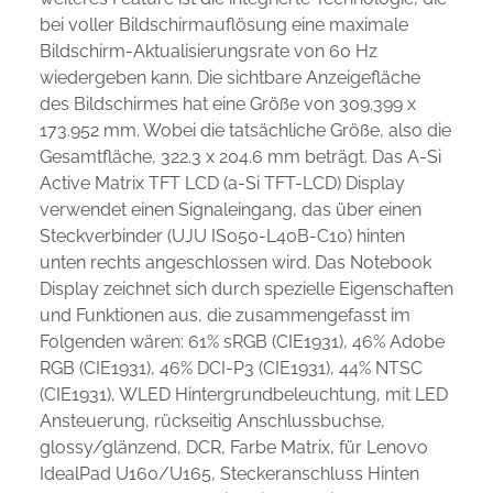
bei voller Bildschirmauflösung eine maximale
Bildschirm-Aktualisierungsrate von 60 Hz
wiedergeben kann. Die sichtbare Anzeigefläche
des Bildschirmes hat eine Größe von 309.399 x
173.952 mm. Wobei die tatsächliche Größe, also die
Gesamtfläche, 322.3 x 204.6 mm beträgt. Das A-Si
Active Matrix TFT LCD (a-Si TFT-LCD) Display
verwendet einen Signaleingang, das über einen
Steckverbinder (UJU IS050-L40B-C10) hinten
unten rechts angeschlossen wird. Das Notebook
Display zeichnet sich durch spezielle Eigenschaften
und Funktionen aus, die zusammengefasst im
Folgenden wären: 61% sRGB (CIE1931), 46% Adobe
RGB (CIE1931), 46% DCI-P3 (CIE1931), 44% NTSC
(CIE1931), WLED Hintergrundbeleuchtung, mit LED
Ansteuerung, rückseitig Anschlussbuchse,
glossy/glänzend, DCR, Farbe Matrix, für Lenovo
IdealPad U160/U165, Steckeranschluss Hinten