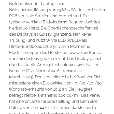
Notebooks oder Laptops eine
Bildschirmauflösung von 1366x768, dessen Pixel in
RGB vertikale Streifen angeordnet sind. Die
typische vertikale Bildwiederholfrequenz beträgt
hierbei 60 Hertz. Die Oberflächenbeschaffenheit
des Displays ist Glossy (glänzend, klar, keine
Trübung) und nutzt White LED (WLED) als
Hintergrundbeleuchtung. Durch technische
Modifizierungen des Herstellers wurde ein Kontrast
von mindestens 500:1 erreicht. Das Display glänzt
durch aktuelle Anzeigetechnologien wie Twisted
Nematic (TN), Normal weiß, transmissiv
(durchlässig). Der Hersteller gibt bei frontaler Sicht
mindestens einen Blickwinkel von 40°/40°/10°/30°
(Kontrastverhältnis von 10:1) an. Die Helligkeit
beträgt hierbei annähernd 200 cd/m². Das Panel
hat eine brillante Farbdarstellung und kann eine
Palette von 262144 (6-Bit) Farben darstellen. Ein
weiteres Feature ist die integrierte Technologie, die