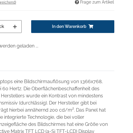
Frage zum Artikel
weichend)
ck
In den Warenkorb
erden geladen ...
Laptops eine Bildschirmauflösung von 1366x768,
ei 60 Hertz. Die Oberflächenbeschaffenheit des
 Herstellers wurde ein Kontrast von mindestens
missiv (durchlässig). Der Hersteller gibt bei
beträgt hierbei annähernd 200 cd/m². Das Panel hat
e integrierte Technologie, die bei voller
nzeigefläche des Bildschirmes hat eine Größe von
ctive Matrix TFT LCD (a-Si TFT-LCD) Display