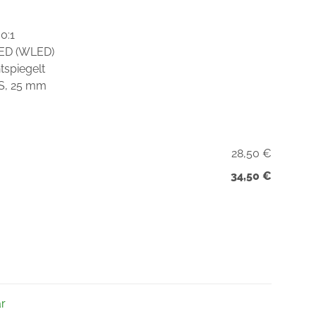
0:1
LED (WLED)
tspiegelt
DS, 25 mm
28,50 €
34,50 €
ar