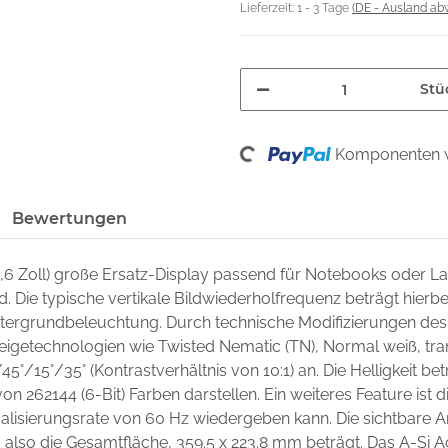
Lieferzeit:
1 - 3 Tage
(DE - Ausland ab
Stü
Loading...
Komponenten w
Bewertungen
5,6 Zoll) große Ersatz-Display passend für Notebooks oder 
nd. Die typische vertikale Bildwiederholfrequenz beträgt hierb
intergrundbeleuchtung. Durch technische Modifizierungen des
zeigetechnologien wie Twisted Nematic (TN), Normal weiß, trans
45°/15°/35° (Kontrastverhältnis von 10:1) an. Die Helligkeit 
on 262144 (6-Bit) Farben darstellen. Ein weiteres Feature ist di
lisierungsrate von 60 Hz wiedergeben kann. Die sichtbare A
 also die Gesamtfläche, 359.5 x 223.8 mm beträgt. Das A-Si A