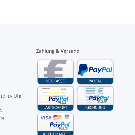
Zahlung & Versand
 10-15 Uhr
-0
29