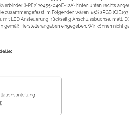
kverbinder (I-PEX 20455-040E-12A) hinten unten rechts ange
 die zusammengefasst im Folgenden wären: 85% sRGB (CIE1931
mit LED Ansteuerung, rückseitig Anschlussbuchse, matt, DCR
rn gemäß Herstellerangaben eingegeben. Wir können nicht gara
delle:
allationsanleitung
l)