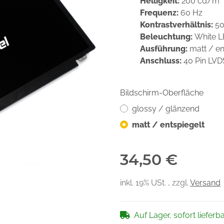
Helligkeit:
200 cd/m²
Frequenz:
60 Hz
Kontrastverhältnis:
50
Beleuchtung:
White 
Ausführung:
matt / en
Anschluss:
40 Pin LV
Bildschirm-Oberfläche
glossy / glänzend
matt / entspiegelt
34,50 €
inkl. 19% USt. , zzgl.
Versand
Auf Lager, sofort lieferb