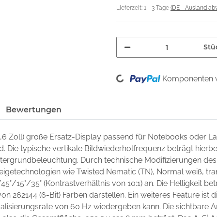
Lieferzeit:
1 - 3 Tage
(DE - Ausland ab
Stü
Loading...
Komponenten w
Bewertungen
5,6 Zoll) große Ersatz-Display passend für Notebooks oder 
nd. Die typische vertikale Bildwiederholfrequenz beträgt hierb
intergrundbeleuchtung. Durch technische Modifizierungen des
zeigetechnologien wie Twisted Nematic (TN), Normal weiß, trans
45°/15°/35° (Kontrastverhältnis von 10:1) an. Die Helligkeit 
on 262144 (6-Bit) Farben darstellen. Ein weiteres Feature ist di
lisierungsrate von 60 Hz wiedergeben kann. Die sichtbare A