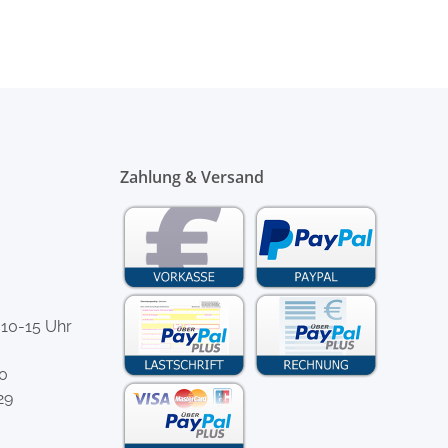
Zahlung & Versand
 10-15 Uhr
-0
29