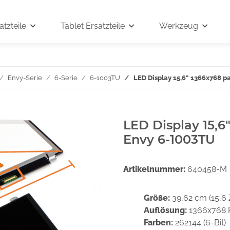
tzteile
Tablet Ersatzteile
Werkzeug
Envy-Serie
6-Serie
6-1003TU
LED Display 15,6" 1366x768 p
LED Display 15,6
Envy 6-1003TU
Artikelnummer:
640458-M
Größe:
39,62 cm (15,6 
Auflösung:
1366x768 
Farben:
262144 (6-Bit)