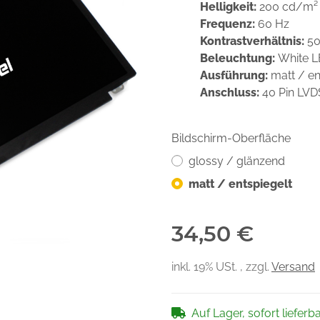
Helligkeit:
200 cd/m²
Frequenz:
60 Hz
Kontrastverhältnis:
50
Beleuchtung:
White 
Ausführung:
matt / en
Anschluss:
40 Pin LV
Bildschirm-Oberfläche
glossy / glänzend
matt / entspiegelt
34,50 €
inkl. 19% USt. , zzgl.
Versand
Auf Lager, sofort lieferb