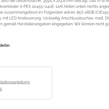
 also die Gesamtfläche, 359.5 x 223.8 mm beträgt. Das A-Si A
kverbinder (I-PEX 20455-040E-12A) hinten unten rechts ange
 die zusammengefasst im Folgenden wären: 85% sRGB (CIE1931
mit LED Ansteuerung, rückseitig Anschlussbuchse, matt, DCR
rn gemäß Herstellerangaben eingegeben. Wir können nicht gara
delle:
allationsanleitung
l)