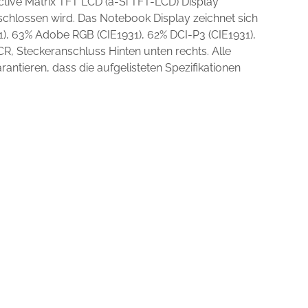
ctive Matrix TFT LCD (a-Si TFT-LCD) Display
schlossen wird. Das Notebook Display zeichnet sich
), 63% Adobe RGB (CIE1931), 62% DCI-P3 (CIE1931),
, Steckeranschluss Hinten unten rechts. Alle
ntieren, dass die aufgelisteten Spezifikationen