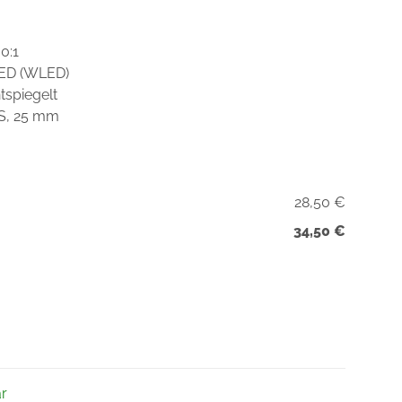
0:1
LED (WLED)
tspiegelt
DS, 25 mm
28,50 €
34,50 €
ar