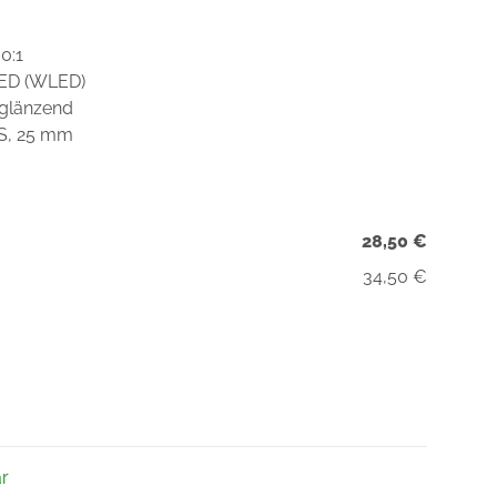
0:1
LED (WLED)
 glänzend
DS, 25 mm
28,50 €
34,50 €
ar