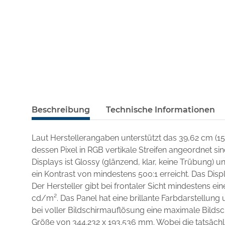
Beschreibung
Technische Informationen
Laut Herstellerangaben unterstützt das 39,62 cm (1
dessen Pixel in RGB vertikale Streifen angeordnet si
Displays ist Glossy (glänzend, klar, keine Trübung)
ein Kontrast von mindestens 500:1 erreicht. Das Disp
Der Hersteller gibt bei frontaler Sicht mindestens ei
cd/m². Das Panel hat eine brillante Farbdarstellung u
bei voller Bildschirmauflösung eine maximale Bilds
Größe von 344.232 x 193.536 mm. Wobei die tatsächli