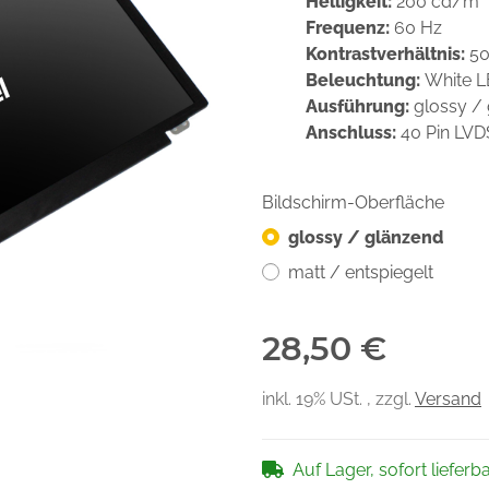
Helligkeit:
200 cd/m²
Frequenz:
60 Hz
Kontrastverhältnis:
50
Beleuchtung:
White 
Ausführung:
glossy /
Anschluss:
40 Pin LV
Bildschirm-Oberfläche
glossy / glänzend
matt / entspiegelt
28,50 €
inkl. 19% USt. , zzgl.
Versand
Auf Lager, sofort lieferb