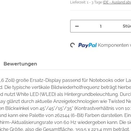
Lieferzeit:
1 - 3 Tage
(DE - Ausland ab
Stü
Loading...
Komponenten w
Bewertungen
5,6 Zoll) große Ersatz-Display passend für Notebooks oder 
nd. Die typische vertikale Bildwiederholfrequenz beträgt hierb
 und nutzt White LED (WLED) als Hintergrundbeleuchtung. Dur
lay glänzt durch aktuelle Anzeigetechnologien wie Twisted Ne
nen Blickwinkel von 45°/45°/15°/35° (Kontrastverhältnis von 10:
nd kann eine Palette von 262144 (6-Bit) Farben darstellen. Ein 
chirm-Aktualisierungsrate von 60 Hz wiedergeben kann. Die si
che Größe, also die Gesamtfläche, 359.5 x 223.4 mm beträgt.