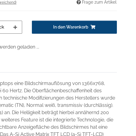
Frage zum Artikel
weichend)
ck
In den Warenkorb
erden geladen ...
Laptops eine Bildschirmauflösung von 1366x768,
ei 60 Hertz. Die Oberflächenbeschaffenheit des
ch technische Modifizierungen des Herstellers wurde
matic (TN), Normal weiß, transmissiv (durchlässig).
1) an. Die Helligkeit beträgt hierbei annähernd 200
weiteres Feature ist die integrierte Technologie, die
chtbare Anzeigefläche des Bildschirmes hat eine
 Das A-Si Active Matrix TFT LCD (a-Si TFT-LCD)