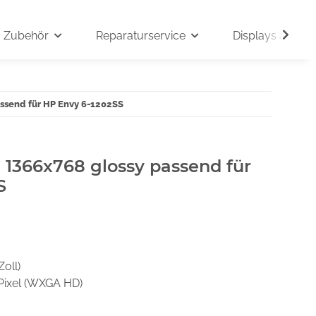
Zubehör
Reparaturservice
Displays auf An
assend für HP Envy 6-1202SS
" 1366x768 glossy passend für
S
Zoll)
Pixel (WXGA HD)