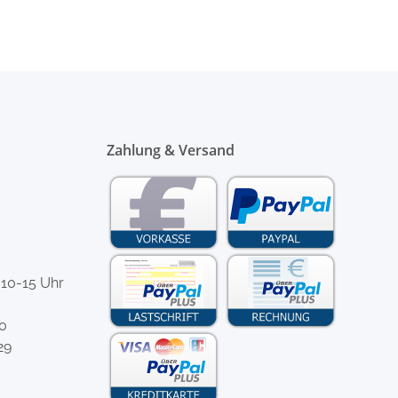
Zahlung & Versand
 10-15 Uhr
-0
29