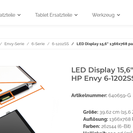
tzteile
Tablet Ersatzteile
Werkzeug
Envy-Serie
6-Serie
6-1202SS
LED Display 15,6" 1366x768 p
LED Display 15,6
HP Envy 6-1202S
Artikelnummer:
640659-G
Größe:
39,62 cm (15,6 
Auflösung:
1366x768 
Farben:
262144 (6-Bit)