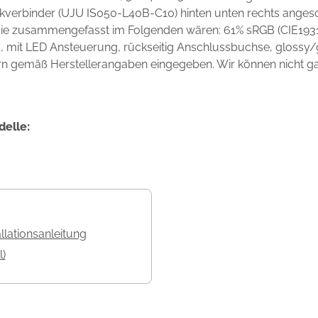
kverbinder (UJU IS050-L40B-C10) hinten unten rechts angesc
 die zusammengefasst im Folgenden wären: 61% sRGB (CIE1931
mit LED Ansteuerung, rückseitig Anschlussbuchse, glossy/gl
rn gemäß Herstellerangaben eingegeben. Wir können nicht gara
delle:
allationsanleitung
l)