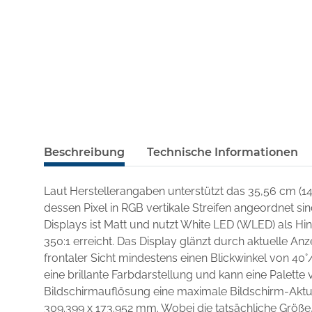
Beschreibung
Technische Informationen
Laut Herstellerangaben unterstützt das 35,56 cm (1
dessen Pixel in RGB vertikale Streifen angeordnet si
Displays ist Matt und nutzt White LED (WLED) als H
350:1 erreicht. Das Display glänzt durch aktuelle An
frontaler Sicht mindestens einen Blickwinkel von 40°
eine brillante Farbdarstellung und kann eine Palette v
Bildschirmauflösung eine maximale Bildschirm-Aktua
309.399 x 173.952 mm. Wobei die tatsächliche Größe,