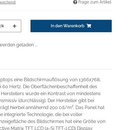
Frage zum Artikel
weichend)
ck
In den Warenkorb
erden geladen ...
Laptops eine Bildschirmauflösung von 1366x768,
ei 60 Hertz. Die Oberflächenbeschaffenheit des
 Herstellers wurde ein Kontrast von mindestens
missiv (durchlässig). Der Hersteller gibt bei
beträgt hierbei annähernd 200 cd/m². Das Panel hat
e integrierte Technologie, die bei voller
nzeigefläche des Bildschirmes hat eine Größe von
ctive Matrix TFT LCD (a-Si TFT-LCD) Display