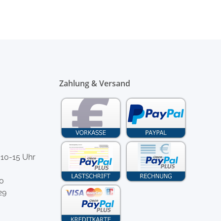
Zahlung & Versand
 10-15 Uhr
-0
29