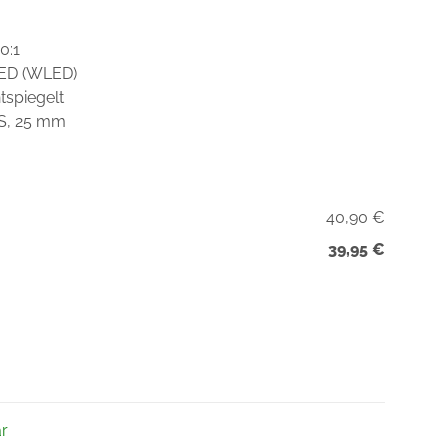
0:1
LED (WLED)
tspiegelt
DS, 25 mm
40,90 €
39,95 €
ar