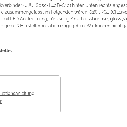
kverbinder (UJU IS050-L40B-C10) hinten unten rechts angesc
 die zusammengefasst im Folgenden wären: 61% sRGB (CIE1931
mit LED Ansteuerung, rückseitig Anschlussbuchse, glossy/gl
rn gemäß Herstellerangaben eingegeben. Wir können nicht gara
delle:
allationsanleitung
l)