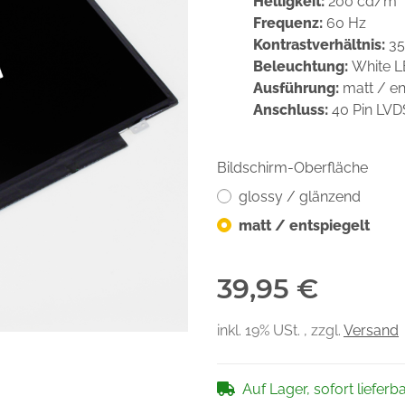
Helligkeit:
200 cd/m²
Frequenz:
60 Hz
Kontrastverhältnis:
35
Beleuchtung:
White 
Ausführung:
matt / en
Anschluss:
40 Pin LV
Bildschirm-Oberfläche
glossy / glänzend
matt / entspiegelt
39,95 €
inkl. 19% USt. , zzgl.
Versand
Auf Lager, sofort lieferb