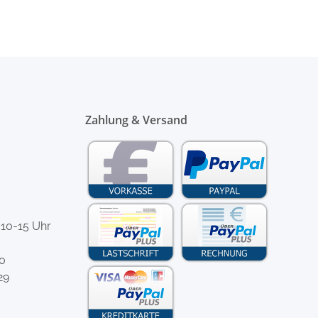
Zahlung & Versand
 10-15 Uhr
-0
29