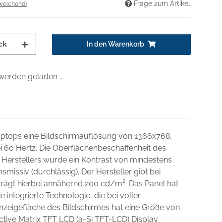
Frage zum Artikel
weichend)
ck
In den Warenkorb
erden geladen ...
Laptops eine Bildschirmauflösung von 1366x768,
ei 60 Hertz. Die Oberflächenbeschaffenheit des
 Herstellers wurde ein Kontrast von mindestens
missiv (durchlässig). Der Hersteller gibt bei
beträgt hierbei annähernd 200 cd/m². Das Panel hat
e integrierte Technologie, die bei voller
nzeigefläche des Bildschirmes hat eine Größe von
ctive Matrix TFT LCD (a-Si TFT-LCD) Display