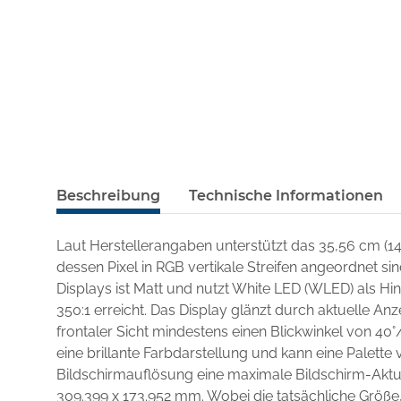
Beschreibung
Technische Informationen
Laut Herstellerangaben unterstützt das 35,56 cm (1
dessen Pixel in RGB vertikale Streifen angeordnet si
Displays ist Matt und nutzt White LED (WLED) als H
350:1 erreicht. Das Display glänzt durch aktuelle An
frontaler Sicht mindestens einen Blickwinkel von 40°
eine brillante Farbdarstellung und kann eine Palette v
Bildschirmauflösung eine maximale Bildschirm-Aktua
309.399 x 173.952 mm. Wobei die tatsächliche Größe,