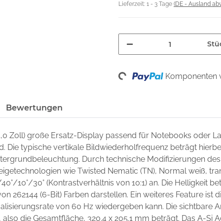
Lieferzeit:
1 - 3 Tage
(DE - Ausland ab
Stü
Loading...
Komponenten w
Bewertungen
4,0 Zoll) große Ersatz-Display passend für Notebooks oder 
nd. Die typische vertikale Bildwiederholfrequenz beträgt hierb
intergrundbeleuchtung. Durch technische Modifizierungen des
zeigetechnologien wie Twisted Nematic (TN), Normal weiß, trans
/40°/10°/30° (Kontrastverhältnis von 10:1) an. Die Helligkeit 
on 262144 (6-Bit) Farben darstellen. Ein weiteres Feature ist di
lisierungsrate von 60 Hz wiedergeben kann. Die sichtbare A
 also die Gesamtfläche, 320.4 x 205.1 mm beträgt. Das A-Si A