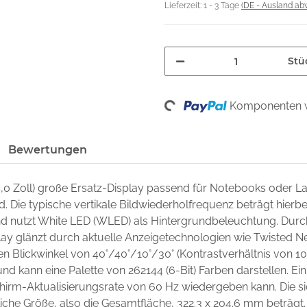
Lieferzeit:
1 - 3 Tage
(DE - Ausland ab
Stü
Loading...
Komponenten w
Bewertungen
4,0 Zoll) große Ersatz-Display passend für Notebooks oder 
nd. Die typische vertikale Bildwiederholfrequenz beträgt hierb
 und nutzt White LED (WLED) als Hintergrundbeleuchtung. Dur
lay glänzt durch aktuelle Anzeigetechnologien wie Twisted Ne
nen Blickwinkel von 40°/40°/10°/30° (Kontrastverhältnis von 10:
nd kann eine Palette von 262144 (6-Bit) Farben darstellen. Ein 
chirm-Aktualisierungsrate von 60 Hz wiedergeben kann. Die si
che Größe, also die Gesamtfläche, 322.3 x 204.6 mm beträgt.