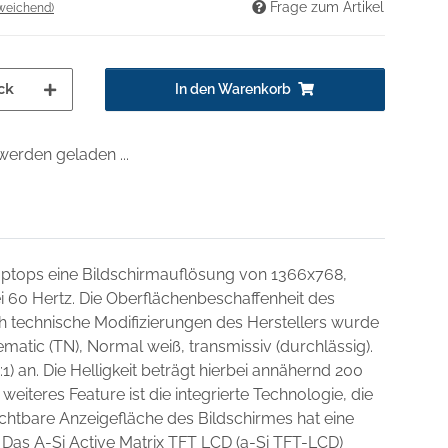
Frage zum Artikel
weichend)
ck
In den Warenkorb
erden geladen ...
Laptops eine Bildschirmauflösung von 1366x768,
ei 60 Hertz. Die Oberflächenbeschaffenheit des
ch technische Modifizierungen des Herstellers wurde
matic (TN), Normal weiß, transmissiv (durchlässig).
1) an. Die Helligkeit beträgt hierbei annähernd 200
weiteres Feature ist die integrierte Technologie, die
chtbare Anzeigefläche des Bildschirmes hat eine
 Das A-Si Active Matrix TFT LCD (a-Si TFT-LCD)