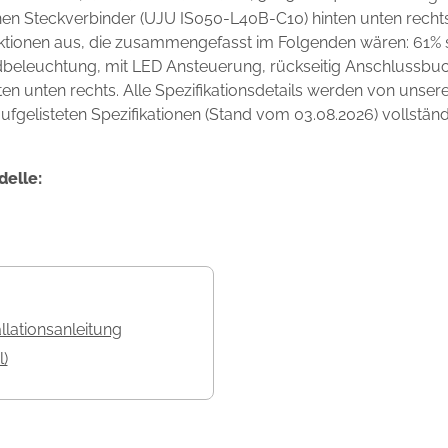
inen Steckverbinder (UJU IS050-L40B-C10) hinten unten rech
unktionen aus, die zusammengefasst im Folgenden wären: 61%
beleuchtung, mit LED Ansteuerung, rückseitig Anschlussbuch
n unten rechts. Alle Spezifikationsdetails werden von unser
ufgelisteten Spezifikationen (Stand vom 03.08.2026) vollständ
delle:
allationsanleitung
l)