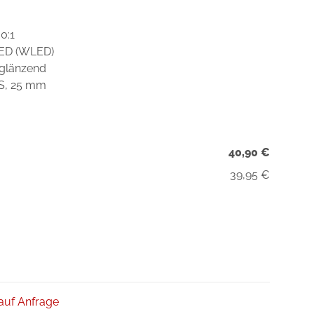
0:1
LED (WLED)
 glänzend
DS, 25 mm
40,90 €
39,95 €
 auf Anfrage