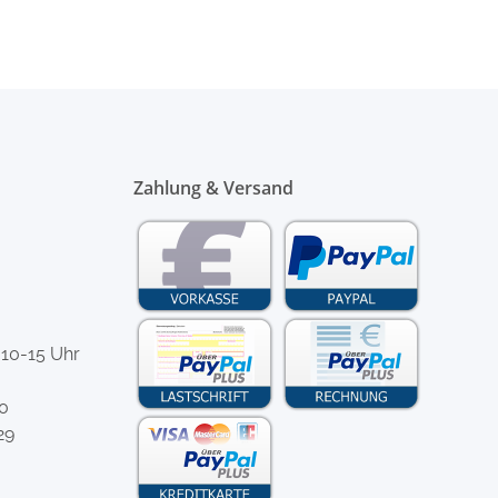
Zahlung & Versand
 10-15 Uhr
-0
29