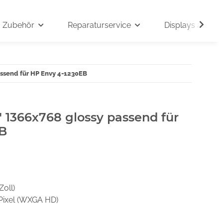
Zubehör
Reparaturservice
Displays auf An
assend für HP Envy 4-1230EB
" 1366x768 glossy passend für
EB
Zoll)
Pixel (WXGA HD)