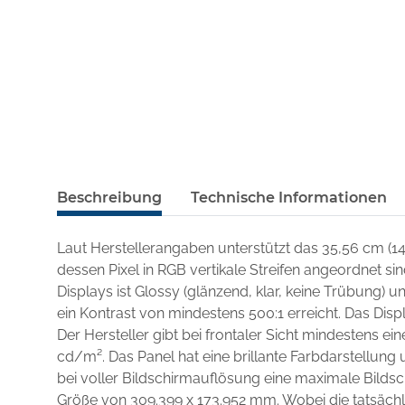
Beschreibung
Technische Informationen
Laut Herstellerangaben unterstützt das 35,56 cm (1
dessen Pixel in RGB vertikale Streifen angeordnet si
Displays ist Glossy (glänzend, klar, keine Trübung)
ein Kontrast von mindestens 500:1 erreicht. Das Disp
Der Hersteller gibt bei frontaler Sicht mindestens ei
cd/m². Das Panel hat eine brillante Farbdarstellung u
bei voller Bildschirmauflösung eine maximale Bilds
Größe von 309.399 x 173.952 mm. Wobei die tatsächli