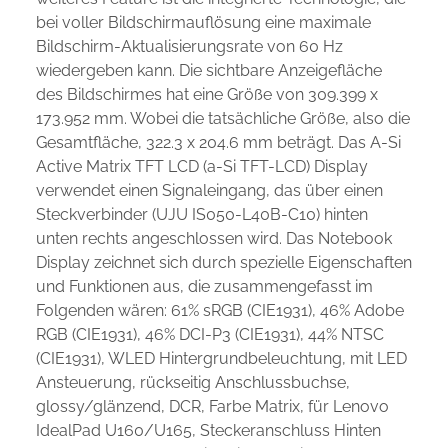
bei voller Bildschirmauflösung eine maximale
Bildschirm-Aktualisierungsrate von 60 Hz
wiedergeben kann. Die sichtbare Anzeigefläche
des Bildschirmes hat eine Größe von 309.399 x
173.952 mm. Wobei die tatsächliche Größe, also die
Gesamtfläche, 322.3 x 204.6 mm beträgt. Das A-Si
Active Matrix TFT LCD (a-Si TFT-LCD) Display
verwendet einen Signaleingang, das über einen
Steckverbinder (UJU IS050-L40B-C10) hinten
unten rechts angeschlossen wird. Das Notebook
Display zeichnet sich durch spezielle Eigenschaften
und Funktionen aus, die zusammengefasst im
Folgenden wären: 61% sRGB (CIE1931), 46% Adobe
RGB (CIE1931), 46% DCI-P3 (CIE1931), 44% NTSC
(CIE1931), WLED Hintergrundbeleuchtung, mit LED
Ansteuerung, rückseitig Anschlussbuchse,
glossy/glänzend, DCR, Farbe Matrix, für Lenovo
IdealPad U160/U165, Steckeranschluss Hinten