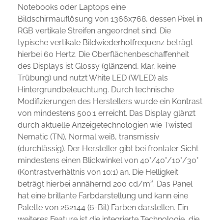
Notebooks oder Laptops eine
Bildschirmauflösung von 1366x768, dessen Pixel in
RGB vertikale Streifen angeordnet sind. Die
typische vertikale Bildwiederholfrequenz beträgt
hierbei 60 Hertz. Die Oberflächenbeschaffenheit
des Displays ist Glossy (glänzend, klar, keine
Trübung) und nutzt White LED (WLED) als
Hintergrundbeleuchtung. Durch technische
Modifizierungen des Herstellers wurde ein Kontrast
von mindestens 500:1 erreicht. Das Display glänzt
durch aktuelle Anzeigetechnologien wie Twisted
Nematic (TN), Normal weiß, transmissiv
(durchlässig). Der Hersteller gibt bei frontaler Sicht
mindestens einen Blickwinkel von 40°/40°/10°/30°
(Kontrastverhältnis von 10:1) an. Die Helligkeit
beträgt hierbei annähernd 200 cd/m². Das Panel
hat eine brillante Farbdarstellung und kann eine
Palette von 262144 (6-Bit) Farben darstellen. Ein
weiteres Feature ist die integrierte Technologie, die