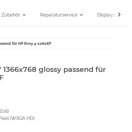
Zubehör
Reparaturservice
Displays auf An
assend für HP Envy 4-1062EF
" 1366x768 glossy passend für
F
Zoll)
Pixel (WXGA HD)