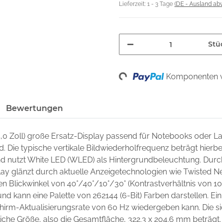
Lieferzeit:
1 - 3 Tage
(DE - Ausland ab
Stü
Loading...
Komponenten w
Bewertungen
4,0 Zoll) große Ersatz-Display passend für Notebooks oder 
nd. Die typische vertikale Bildwiederholfrequenz beträgt hierb
 und nutzt White LED (WLED) als Hintergrundbeleuchtung. Dur
lay glänzt durch aktuelle Anzeigetechnologien wie Twisted Ne
nen Blickwinkel von 40°/40°/10°/30° (Kontrastverhältnis von 10:
nd kann eine Palette von 262144 (6-Bit) Farben darstellen. Ein 
chirm-Aktualisierungsrate von 60 Hz wiedergeben kann. Die si
che Größe, also die Gesamtfläche, 322.3 x 204.6 mm beträgt.