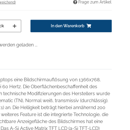
Frage zum Artikel
weichend)
ck
In den Warenkorb
erden geladen ...
Laptops eine Bildschirmauflösung von 1366x768,
ei 60 Hertz. Die Oberflächenbeschaffenheit des
ch technische Modifizierungen des Herstellers wurde
matic (TN), Normal weiß, transmissiv (durchlässig).
1) an. Die Helligkeit beträgt hierbei annähernd 200
weiteres Feature ist die integrierte Technologie, die
chtbare Anzeigefläche des Bildschirmes hat eine
 Das A-Si Active Matrix TFT LCD (a-Si TFT-LCD)