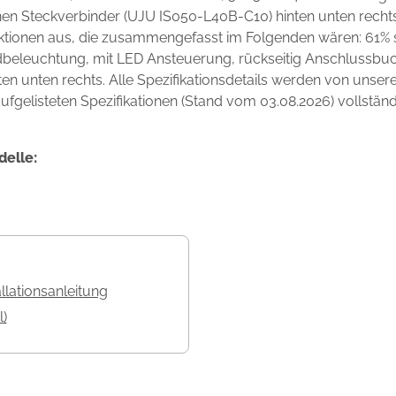
inen Steckverbinder (UJU IS050-L40B-C10) hinten unten rech
unktionen aus, die zusammengefasst im Folgenden wären: 61%
beleuchtung, mit LED Ansteuerung, rückseitig Anschlussbuch
n unten rechts. Alle Spezifikationsdetails werden von unser
ufgelisteten Spezifikationen (Stand vom 03.08.2026) vollständ
delle:
allationsanleitung
l)