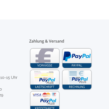
Zahlung & Versand
 10-15 Uhr
-0
29