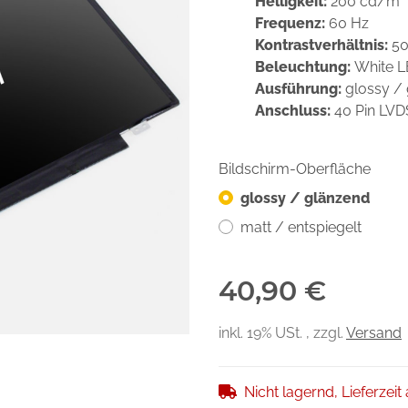
Helligkeit:
200 cd/m²
Frequenz:
60 Hz
Kontrastverhältnis:
50
Beleuchtung:
White 
Ausführung:
glossy /
Anschluss:
40 Pin LV
Bildschirm-Oberfläche
glossy / glänzend
matt / entspiegelt
40,90 €
inkl. 19% USt. , zzgl.
Versand
Nicht lagernd, Lieferzeit