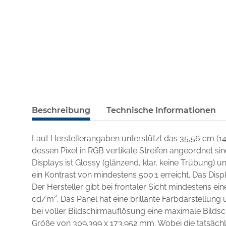
Beschreibung
Technische Informationen
Laut Herstellerangaben unterstützt das 35,56 cm (1
dessen Pixel in RGB vertikale Streifen angeordnet si
Displays ist Glossy (glänzend, klar, keine Trübung)
ein Kontrast von mindestens 500:1 erreicht. Das Disp
Der Hersteller gibt bei frontaler Sicht mindestens ei
cd/m². Das Panel hat eine brillante Farbdarstellung u
bei voller Bildschirmauflösung eine maximale Bilds
Größe von 309.399 x 173.952 mm. Wobei die tatsächli