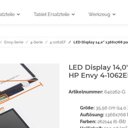
tzteile
Tablet Ersatzteile
Werkzeug
Envy-Serie
4-Serie
4-1062EF
LED Display 14,0" 1366x768 p
LED Display 14,0
HP Envy 4-1062E
Artikelnummer:
640262-G
Größe:
35,56 cm (14,0 
Auflösung:
1366x768 
Farben:
262144 (6-Bit)