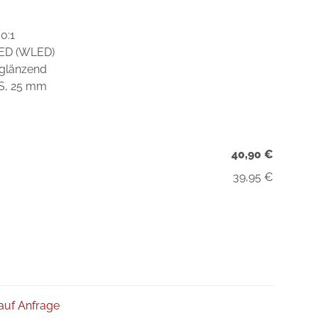
0:1
LED (WLED)
 glänzend
DS, 25 mm
40,90 €
39,95 €
 auf Anfrage