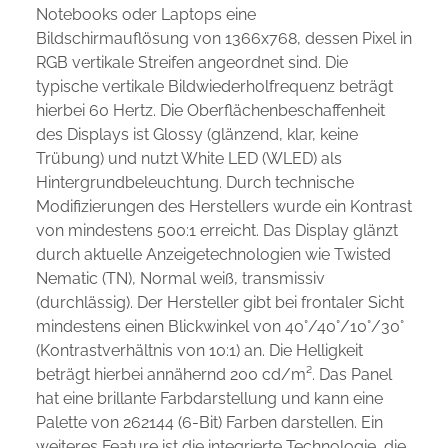
Notebooks oder Laptops eine
Bildschirmauflösung von 1366x768, dessen Pixel in
RGB vertikale Streifen angeordnet sind. Die
typische vertikale Bildwiederholfrequenz beträgt
hierbei 60 Hertz. Die Oberflächenbeschaffenheit
des Displays ist Glossy (glänzend, klar, keine
Trübung) und nutzt White LED (WLED) als
Hintergrundbeleuchtung. Durch technische
Modifizierungen des Herstellers wurde ein Kontrast
von mindestens 500:1 erreicht. Das Display glänzt
durch aktuelle Anzeigetechnologien wie Twisted
Nematic (TN), Normal weiß, transmissiv
(durchlässig). Der Hersteller gibt bei frontaler Sicht
mindestens einen Blickwinkel von 40°/40°/10°/30°
(Kontrastverhältnis von 10:1) an. Die Helligkeit
beträgt hierbei annähernd 200 cd/m². Das Panel
hat eine brillante Farbdarstellung und kann eine
Palette von 262144 (6-Bit) Farben darstellen. Ein
weiteres Feature ist die integrierte Technologie, die