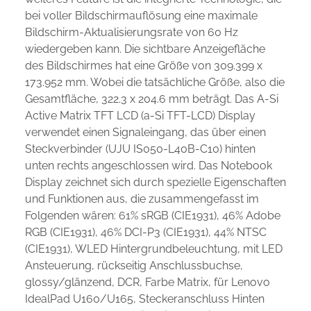
bei voller Bildschirmauflösung eine maximale
Bildschirm-Aktualisierungsrate von 60 Hz
wiedergeben kann. Die sichtbare Anzeigefläche
des Bildschirmes hat eine Größe von 309.399 x
173.952 mm. Wobei die tatsächliche Größe, also die
Gesamtfläche, 322.3 x 204.6 mm beträgt. Das A-Si
Active Matrix TFT LCD (a-Si TFT-LCD) Display
verwendet einen Signaleingang, das über einen
Steckverbinder (UJU IS050-L40B-C10) hinten
unten rechts angeschlossen wird. Das Notebook
Display zeichnet sich durch spezielle Eigenschaften
und Funktionen aus, die zusammengefasst im
Folgenden wären: 61% sRGB (CIE1931), 46% Adobe
RGB (CIE1931), 46% DCI-P3 (CIE1931), 44% NTSC
(CIE1931), WLED Hintergrundbeleuchtung, mit LED
Ansteuerung, rückseitig Anschlussbuchse,
glossy/glänzend, DCR, Farbe Matrix, für Lenovo
IdealPad U160/U165, Steckeranschluss Hinten