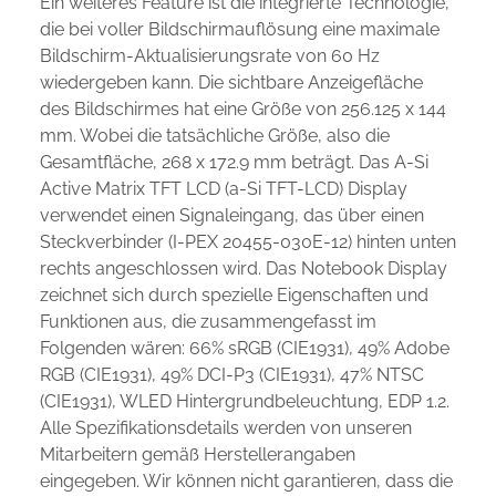
Ein weiteres Feature ist die integrierte Technologie,
die bei voller Bildschirmauflösung eine maximale
Bildschirm-Aktualisierungsrate von 60 Hz
wiedergeben kann. Die sichtbare Anzeigefläche
des Bildschirmes hat eine Größe von 256.125 x 144
mm. Wobei die tatsächliche Größe, also die
Gesamtfläche, 268 x 172.9 mm beträgt. Das A-Si
Active Matrix TFT LCD (a-Si TFT-LCD) Display
verwendet einen Signaleingang, das über einen
Steckverbinder (I-PEX 20455-030E-12) hinten unten
rechts angeschlossen wird. Das Notebook Display
zeichnet sich durch spezielle Eigenschaften und
Funktionen aus, die zusammengefasst im
Folgenden wären: 66% sRGB (CIE1931), 49% Adobe
RGB (CIE1931), 49% DCI-P3 (CIE1931), 47% NTSC
(CIE1931), WLED Hintergrundbeleuchtung, EDP 1.2.
Alle Spezifikationsdetails werden von unseren
Mitarbeitern gemäß Herstellerangaben
eingegeben. Wir können nicht garantieren, dass die